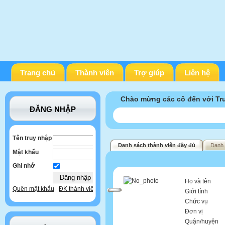
Trang chủ
Thành viên
Trợ giúp
Liên hệ
Chào mừng các cô đến với T
ĐĂNG NHẬP
Tên truy nhập
Danh sách thành viên đầy đủ
Danh 
Mật khẩu
Ghi nhớ
Họ và tên
Quên mật khẩu
ĐK thành viên
Giới tính
Chức vụ
Đơn vị
Quận/huyện