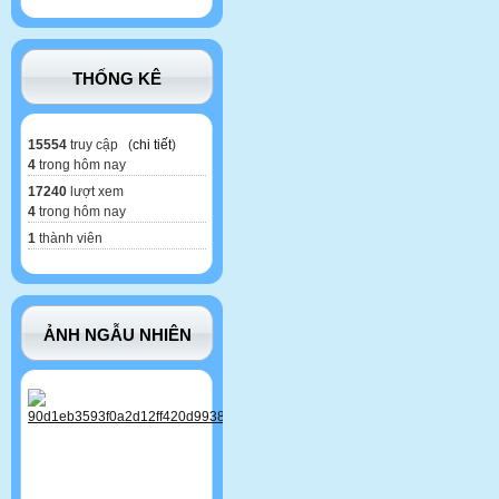
THỐNG KÊ
15554
truy cập (
chi tiết
)
4
trong hôm nay
17240
lượt xem
4
trong hôm nay
1
thành viên
ẢNH NGẪU NHIÊN