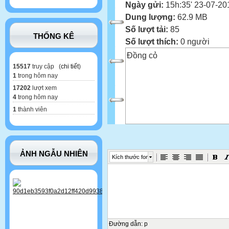
Ngày gửi:
15h:35' 23-07-20
Dung lượng:
62.9 MB
Số lượt tải:
85
THỐNG KÊ
Số lượt thích:
0 người
Đồng cỏ
15517
truy cập (
chi tiết
)
1
trong hôm nay
17202
lượt xem
4
trong hôm nay
1
thành viên
ẢNH NGẪU NHIÊN
Kích thước font
Đường dẫn
:
p