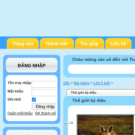
Trang chủ
Thành viên
Trợ giúp
Liên hệ
Chào mừng các cô đến với T
ĐĂNG NHẬP
Tên truy nhập
Gốc
>
Bài giảng
>
Lớp 5 tuổi
>
Mật khẩu
Thế giới kỳ diệu
Ghi nhớ
Thế giới kỳ diệu
Quên mật khẩu
ĐK thành viên