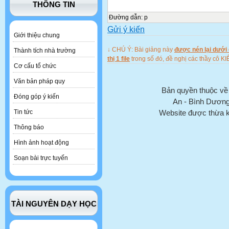
THÔNG TIN
Đường dẫn
:
p
Gửi ý kiến
Giới thiệu chung
↓ CHÚ Ý: Bài giảng này
được nén lại dưới 
Thành tích nhà trường
thị 1 file
trong số đó, đề nghị các thầy c
Cơ cấu tổ chức
Văn bản pháp quy
Bản quyền thuộc v
Đóng góp ý kiến
An - Bình Dươn
Website được thừa 
Tin tức
Thông báo
Hình ảnh hoạt động
Soạn bài trực tuyến
TÀI NGUYÊN DẠY HỌC