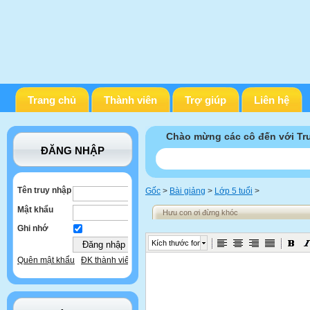
Trang chủ
Thành viên
Trợ giúp
Liên hệ
Chào mừng các cô đến với T
ĐĂNG NHẬP
Tên truy nhập
Gốc
>
Bài giảng
>
Lớp 5 tuổi
>
Mật khẩu
Hưu con ơi đừng khóc
Ghi nhớ
Kích thước font
Quên mật khẩu
ĐK thành viên