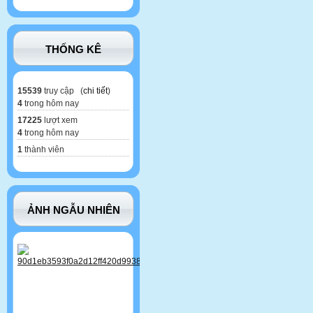
THỐNG KÊ
15539
truy cập (
chi tiết
)
4
trong hôm nay
17225
lượt xem
4
trong hôm nay
1
thành viên
ẢNH NGẪU NHIÊN