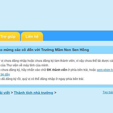
Trợ giúp
Liên hệ
o mừng các cô đến với Trường Mầm Non Sen Hồng
 vị chưa đăng nhập hoặc chưa đăng ký làm thành viên, vì vậy chưa thể tải được các
u của Thư viện về máy tính của mình.
 chưa đăng ký, hãy nhấn vào chữ
ĐK thành viên
ở phía bên trái, hoặc
xem phim 
 tại đây
 đã đăng ký rồi, quý vị có thể đăng nhập ở ngay phía bên trái.
ài viết
>
Thành tích nhà trường
>
Tạo bài