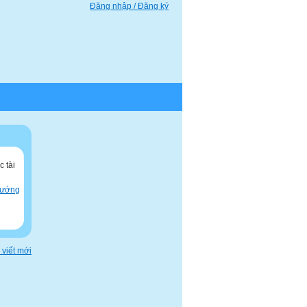
Đăng nhập / Đăng ký
 tài
hướng
 viết mới