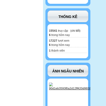
THỐNG KÊ
15541
truy cập (
chi tiết
)
6
trong hôm nay
17227
lượt xem
6
trong hôm nay
1
thành viên
ẢNH NGẪU NHIÊN