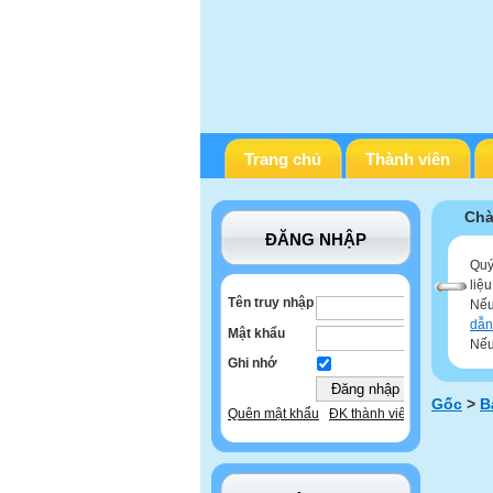
Trang chủ
Thành viên
Chà
ĐĂNG NHẬP
Quý
liệ
Tên truy nhập
Nếu
dẫn
Mật khẩu
Nếu
Ghi nhớ
Gốc
>
B
Quên mật khẩu
ĐK thành viên