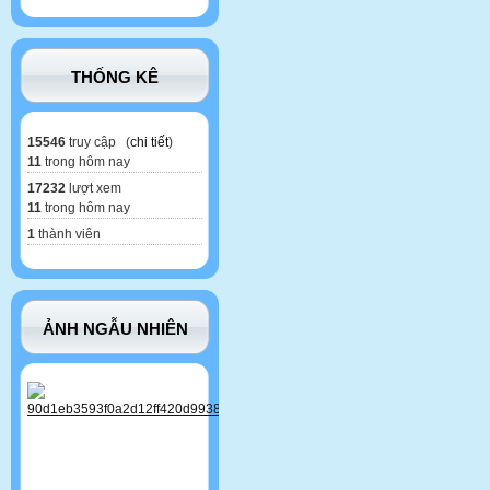
THỐNG KÊ
15546
truy cập (
chi tiết
)
11
trong hôm nay
17232
lượt xem
11
trong hôm nay
1
thành viên
ẢNH NGẪU NHIÊN