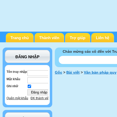
Trang chủ
Thành viên
Trợ giúp
Liên hệ
Chào mừng các cô đến với T
ĐĂNG NHẬP
Tên truy nhập
Gốc
>
Bài viết
>
Văn bản pháp quy
Mật khẩu
Ghi nhớ
Quên mật khẩu
ĐK thành viên