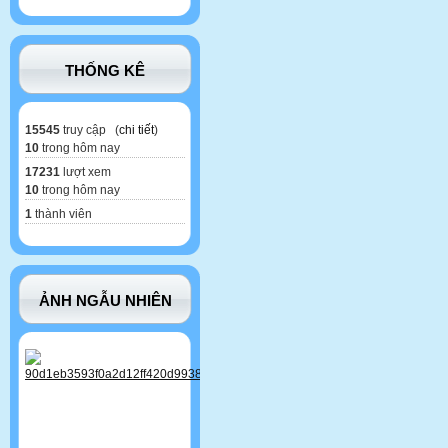
THỐNG KÊ
15545
truy cập (
chi tiết
)
10
trong hôm nay
17231
lượt xem
10
trong hôm nay
1
thành viên
ẢNH NGẪU NHIÊN