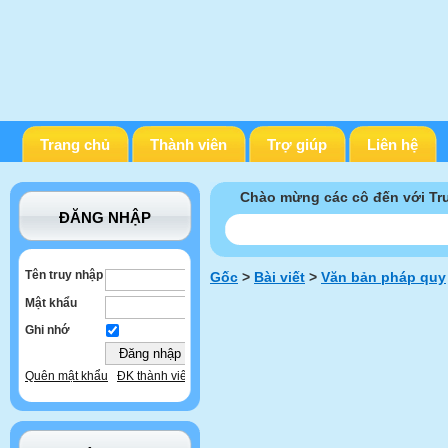
Trang chủ
Thành viên
Trợ giúp
Liên hệ
Chào mừng các cô đến với T
ĐĂNG NHẬP
Tên truy nhập
Gốc
>
Bài viết
>
Văn bản pháp quy
Mật khẩu
Ghi nhớ
Quên mật khẩu
ĐK thành viên