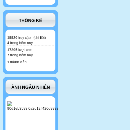
THỐNG KÊ
15520
truy cập (
chi tiết
)
4
trong hôm nay
17205
lượt xem
7
trong hôm nay
1
thành viên
ẢNH NGẪU NHIÊN