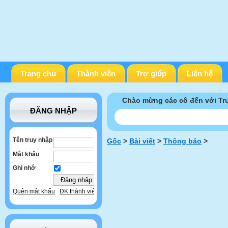
Trang chủ
Thành viên
Trợ giúp
Liên hệ
Chào mừng các cô đến với T
ĐĂNG NHẬP
Tên truy nhập
Gốc
>
Bài viết
>
Thông báo
>
Mật khẩu
Ghi nhớ
Quên mật khẩu
ĐK thành viên