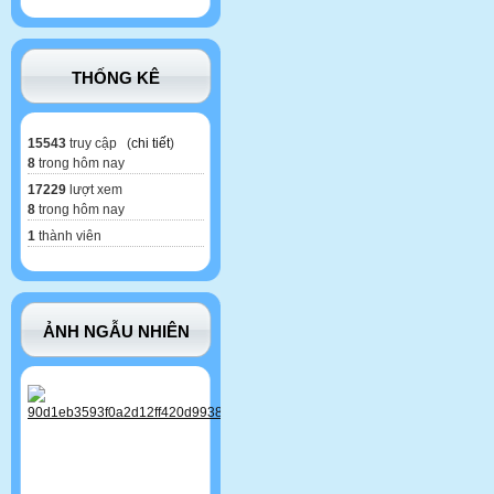
THỐNG KÊ
15543
truy cập (
chi tiết
)
8
trong hôm nay
17229
lượt xem
8
trong hôm nay
1
thành viên
ẢNH NGẪU NHIÊN