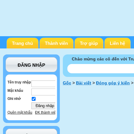
Trang chủ
Thành viên
Trợ giúp
Liên hệ
Chào mừng các cô đến với T
ĐĂNG NHẬP
Tên truy nhập
Gốc
>
Bài viết
>
Đóng góp ý kiến
>
Mật khẩu
Ghi nhớ
Quên mật khẩu
ĐK thành viên