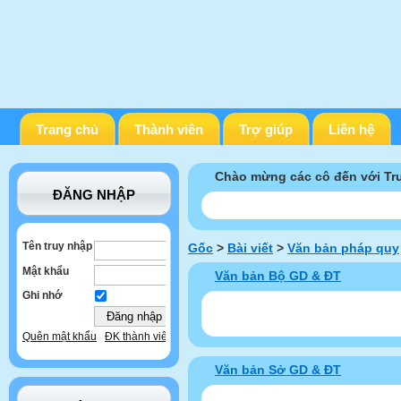
Trang chủ
Thành viên
Trợ giúp
Liên hệ
Chào mừng các cô đến với T
ĐĂNG NHẬP
Tên truy nhập
Gốc
>
Bài viết
>
Văn bản pháp quy
Mật khẩu
Văn bản Bộ GD & ĐT
Ghi nhớ
Quên mật khẩu
ĐK thành viên
Văn bản Sở GD & ĐT