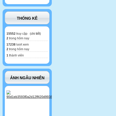
THỐNG KÊ
15552
truy cập (
chi tiết
)
2
trong hôm nay
17238
lượt xem
2
trong hôm nay
1
thành viên
ẢNH NGẪU NHIÊN