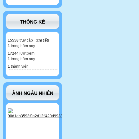
THỐNG KÊ
15558
truy cập (
chi tiết
)
1
trong hôm nay
17244
lượt xem
1
trong hôm nay
1
thành viên
ẢNH NGẪU NHIÊN