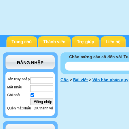
Trang chủ
Thành viên
Trợ giúp
Liên hệ
Chào mừng các cô đến với T
ĐĂNG NHẬP
Tên truy nhập
Gốc
>
Bài viết
>
Văn bản pháp quy
Mật khẩu
Ghi nhớ
Quên mật khẩu
ĐK thành viên