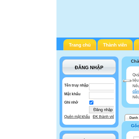
Trang chủ
Thành viên
Chà
ĐĂNG NHẬP
Quý
liệ
Tên truy nhập
Nếu
dẫn
Mật khẩu
Nếu
Ghi nhớ
Quên mật khẩu
ĐK thành viên
Danh 
Gố