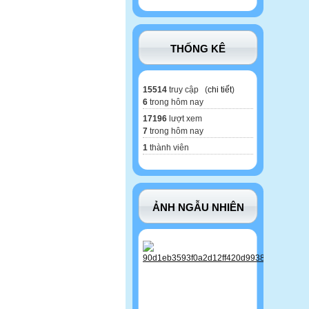
THỐNG KÊ
15514
truy cập (
chi tiết
)
6
trong hôm nay
17196
lượt xem
7
trong hôm nay
1
thành viên
ẢNH NGẪU NHIÊN