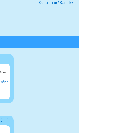
Đăng nhập / Đăng ký
 tài
hướng
iệu lên