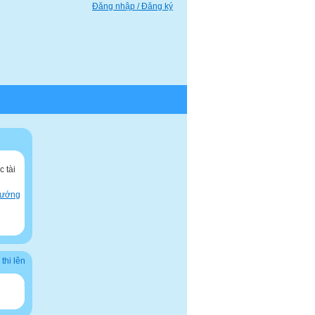
Đăng nhập / Đăng ký
 tài
hướng
thi lên