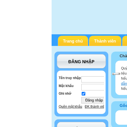
Trang chủ
Thành viên
Chà
ĐĂNG NHẬP
Quý
liệ
Tên truy nhập
Nếu
dẫn
Mật khẩu
Nếu
Ghi nhớ
Gố
Quên mật khẩu
ĐK thành viên