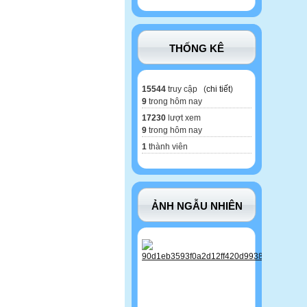
THỐNG KÊ
15544
truy cập (
chi tiết
)
9
trong hôm nay
17230
lượt xem
9
trong hôm nay
1
thành viên
ẢNH NGẪU NHIÊN