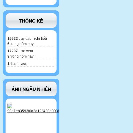
THỐNG KÊ
15522
truy cập (
chi tiết
)
6
trong hôm nay
17207
lượt xem
9
trong hôm nay
1
thành viên
ẢNH NGẪU NHIÊN