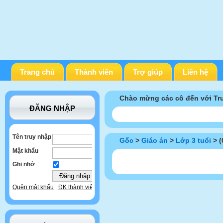
Trang chủ
Thành viên
Trợ giúp
Liên hệ
Chào mừng các cô đến với T
ĐĂNG NHẬP
Tên truy nhập
Gốc
>
Giáo án
>
Lớp 3 tuổi
> (
Mật khẩu
Ghi nhớ
Quên mật khẩu
ĐK thành viên