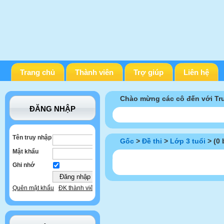
Trang chủ
Thành viên
Trợ giúp
Liên hệ
Chào mừng các cô đến với T
ĐĂNG NHẬP
Tên truy nhập
Gốc
>
Đề thi
>
Lớp 3 tuổi
> (0 
Mật khẩu
Ghi nhớ
Quên mật khẩu
ĐK thành viên