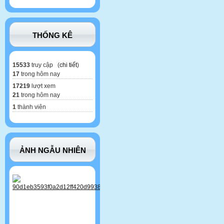
THỐNG KÊ
15533
truy cập (
chi tiết
)
17
trong hôm nay
17219
lượt xem
21
trong hôm nay
1
thành viên
ẢNH NGẪU NHIÊN