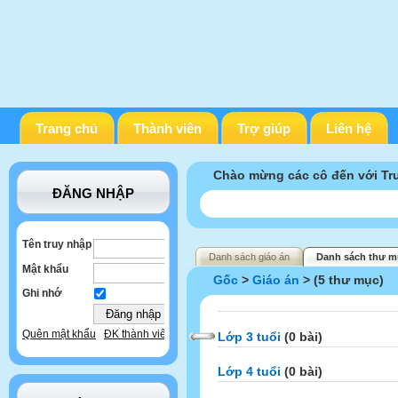
Trang chủ
Thành viên
Trợ giúp
Liên hệ
Chào mừng các cô đến với T
ĐĂNG NHẬP
Tên truy nhập
Danh sách giáo án
Danh sách thư m
Mật khẩu
Gốc
>
Giáo án
> (5 thư mục)
Ghi nhớ
Quên mật khẩu
ĐK thành viên
Lớp 3 tuổi
(0 bài)
Lớp 4 tuổi
(0 bài)