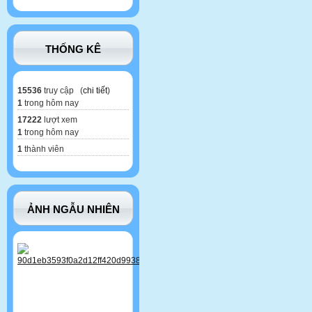
THỐNG KÊ
15536
truy cập (
chi tiết
)
1
trong hôm nay
17222
lượt xem
1
trong hôm nay
1
thành viên
ẢNH NGẪU NHIÊN