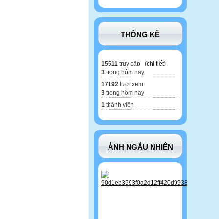
THỐNG KÊ
15511
truy cập (
chi tiết
)
3
trong hôm nay
17192
lượt xem
3
trong hôm nay
1
thành viên
ẢNH NGẪU NHIÊN