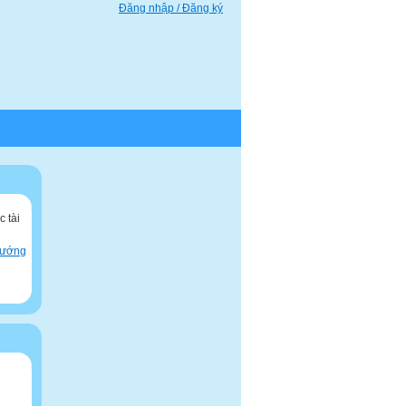
Đăng nhập / Đăng ký
 tài
hướng