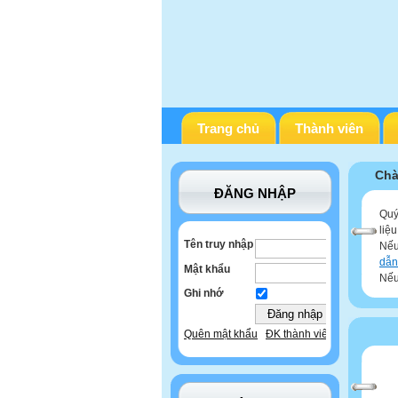
Trang chủ
Thành viên
Chà
ĐĂNG NHẬP
Quý
liệ
Tên truy nhập
Nếu
dẫn
Mật khẩu
Nếu
Ghi nhớ
Quên mật khẩu
ĐK thành viên