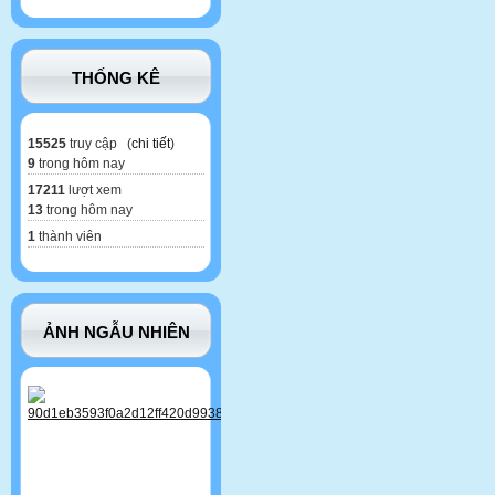
THỐNG KÊ
15525
truy cập (
chi tiết
)
9
trong hôm nay
17211
lượt xem
13
trong hôm nay
1
thành viên
ẢNH NGẪU NHIÊN