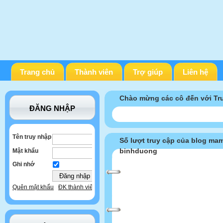
Trang chủ
Thành viên
Trợ giúp
Liên hệ
Chào mừng các cô đến với T
ĐĂNG NHẬP
Tên truy nhập
Số lượt truy cập của blog m
binhduong
Mật khẩu
Ghi nhớ
Quên mật khẩu
ĐK thành viên